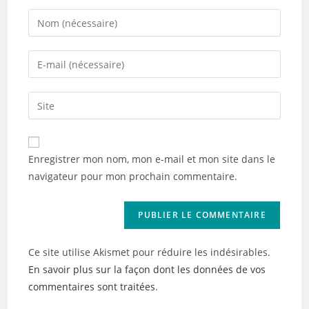
Enter
your
name
Enter
or
your
username
email
Saisir
to
address
l’URL
comment
to
de
comment
votre
Enregistrer mon nom, mon e-mail et mon site dans le
site
navigateur pour mon prochain commentaire.
(facultatif)
Ce site utilise Akismet pour réduire les indésirables.
En savoir plus sur la façon dont les données de vos
commentaires sont traitées
.