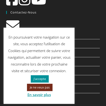
Contactez-Nous
contact@quiscrap.fr
En poursuivant votre navigation sur ce
Les Fiches Techniques et les Tutos
site, vous acceptez l’utilisation de
Cookies qui permettent de suivre votre
Le Blog
navigation, actualiser votre panier, vous
Conditions générales de vente
reconnaitre lors de votre prochaine
Mentions légales
visite et sécuriser votre connexion.
J'accepte
Politique de confidentialité
Je ne veux pas
politique de cookies
En savoir plus