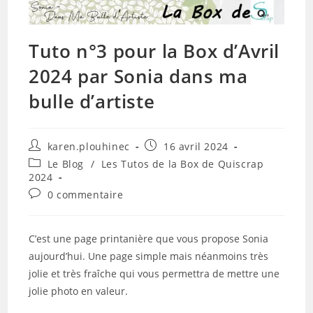
Tuto n°3 pour la Box d’Avril
2024 par Sonia dans ma
bulle d’artiste
Auteur/autrice
Publication
karen.plouhinec
16 avril 2024
de
publiée :
Post
Le Blog
/
Les Tutos de la Box de Quiscrap
la
category:
2024
publication :
Commentaires
0 commentaire
de
la
publication :
C’est une page printanière que vous propose Sonia
aujourd’hui. Une page simple mais néanmoins très
jolie et très fraîche qui vous permettra de mettre une
jolie photo en valeur.