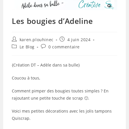
Les bougies d’Adeline
Auteur/autrice
Publication
karen.plouhinec
4 juin 2024
de
publiée :
Post
Commentaires
Le Blog
0 commentaire
la
category:
de
publication :
la
publication :
{Création DT – Adèle dans sa bulle}
Coucou à tous,
Comment pimper des bougies toutes simples ? En
rajoutant une petite touche de scrap 🙂.
Voici mes petites décorations avec les jolis tampons
Quiscrap.