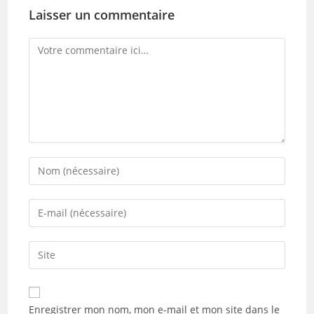
Laisser un commentaire
Comment
Enter
your
name
Enter
or
your
username
email
Saisir
to
address
l’URL
comment
to
de
comment
votre
Enregistrer mon nom, mon e-mail et mon site dans le