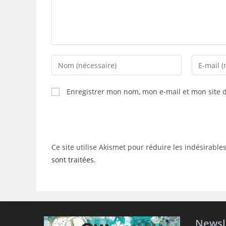
Enter
Enter
your
your
name
email
Enregistrer mon nom, mon e-mail et mon site 
or
address
username
to
to
comment
comment
Ce site utilise Akismet pour réduire les indésirable
sont traitées
.
Newsl