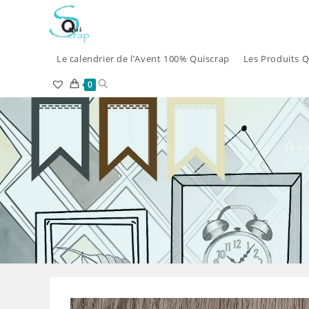
Skip
to
content
Le calendrier de l’Avent 100% Quiscrap
Les Produits Q
Toggle
0
website
search
>