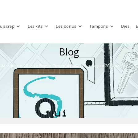
uiscrap
Les kits
Les bonus
Tampons
Dies
E
Blog
AM
>
Juin
>
20
>
Le Blog
>
Tuto n°4 pour la Box de Juin 2024 par Elodie M