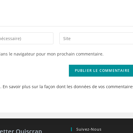
Saisir
l’URL
de
dans le navigateur pour mon prochain commentaire.
votre
site
(facultatif)
s.
En savoir plus sur la façon dont les données de vos commentaire
Suivez-Nous
etter Quiscrap