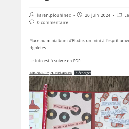
Auteur/autrice
Publication
Post
karen.plouhinec
20 juin 2024
Le
de
publiée :
categ
Commentaires
0 commentaire
la
de
publication :
la
publication :
Place au minialbum d’Elodie: un mini à l’esprit amé
rigolotes.
Le tuto est à suivre en PDF:
Juin-2024-Projet-Mini-album
Télécharger