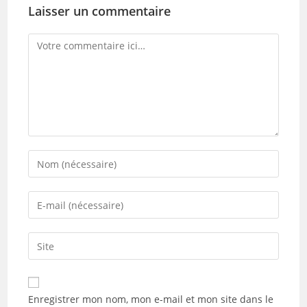
Laisser un commentaire
Comment
Enter
your
name
Enter
or
your
username
email
Saisir
to
address
l’URL
comment
to
de
comment
votre
Enregistrer mon nom, mon e-mail et mon site dans le