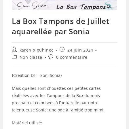
La Box Tampons de Juillet
aquarellée par Sonia
Auteur/autrice
Publication
karen.plouhinec
24 juin 2024
de
publiée :
Post
Commentaires
Non classé
0 commentaire
la
category:
de
publication :
la
publication :
{Création DT – Soni Sonia}
Mais quelles sont chouettes ces petites cartes
réalisées avec les Tampons de la Box du mois
prochain et colorisées à l’aquarelle par notre
talentueuse Sonia: une ode à l’amitié trop mimi.
Matériel utilisé: