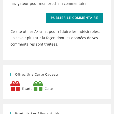
site
navigateur pour mon prochain commentaire.
(facultatif)
Ce site utilise Akismet pour réduire les indésirables.
En savoir plus sur la façon dont les données de vos
commentaires sont traitées
.
Offrez Une Carte Cadeau
E-carte
Carte
Produits Les Mieux Notés