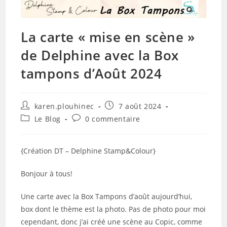
La carte « mise en scène »
de Delphine avec la Box
tampons d’Août 2024
Auteur/autrice
Publication
karen.plouhinec
7 août 2024
de
publiée :
Post
Commentaires
Le Blog
0 commentaire
la
category:
de
publication :
la
publication :
{Création DT – Delphine Stamp&Colour}
Bonjour à tous!
Une carte avec la Box Tampons d’août aujourd’hui,
box dont le thème est la photo. Pas de photo pour moi
cependant, donc j’ai créé une scène au Copic, comme