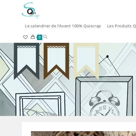
Skip
to
content
Le calendrier de l’Avent 100% Quiscrap
Les Produits Q
Toggle
0
website
search