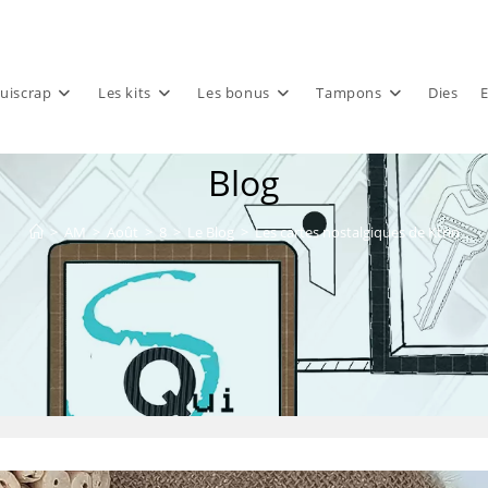
uiscrap
Les kits
Les bonus
Tampons
Dies
E
Blog
>
AM
>
Août
>
8
>
Le Blog
>
Les cartes nostalgiques de Ktrin