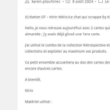
Auteur/autrice
Publication
Post
karen.plouhinec
8 août 2024
Le
de
publiée :
catego
la
publication :
{Création DT – Ktrin Méric/Le chat qui scrappe by K
Hello, je vous retrouve aujourd’hui avec 2 cartes qu
aimantée ; j’y avais déjà glissé une 1ere carte.
J’ai utilisé le combo de la collection Retrospective et 
collections et exploiter au maximum vos produits.
Ce petit ensemble accueillera au dos des cartes des
encore d’autres cartes.
A bientôt.
Ktrin
Matériel utilisé :