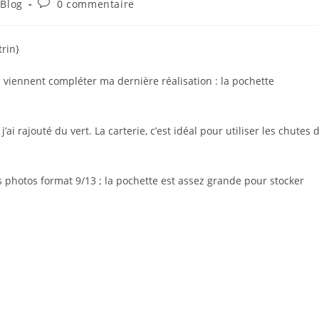
Commentaires
 Blog
0 commentaire
ry:
de
la
publication :
trin}
i viennent compléter ma dernière réalisation : la pochette
j’ai rajouté du vert. La carterie, c’est idéal pour utiliser les chutes 
 photos format 9/13 ; la pochette est assez grande pour stocker