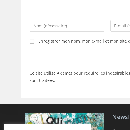
Enter
Enter
your
your
name
email
Enregistrer mon nom, mon e-mail et mon site 
or
address
username
to
to
comment
comment
Ce site utilise Akismet pour réduire les indésirable
sont traitées
.
Newsl