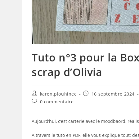
Tuto n°3 pour la Bo
scrap d’Olivia
Auteur/autrice
Publication
karen.plouhinec
16 septembre 2024
de
publiée :
Commentaires
0 commentaire
la
de
publication :
la
publication :
Aujourd’hui, c’est carterie avec le moodbaord, réal
A travers le tuto en PDF, elle vous explique tout: 