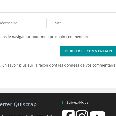
Saisir
l’URL
de
dans le navigateur pour mon prochain commentaire.
votre
site
(facultatif)
s.
En savoir plus sur la façon dont les données de vos commentaire
Suivez-Nous
etter Quiscrap