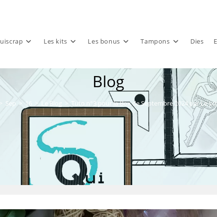
uiscrap
Les kits
Les bonus
Tampons
Dies
E
Blog
>
Sep
>
16
>
Le Blog
>
Tuto n°3 pour la Box de Septembre 2024 par Le scr