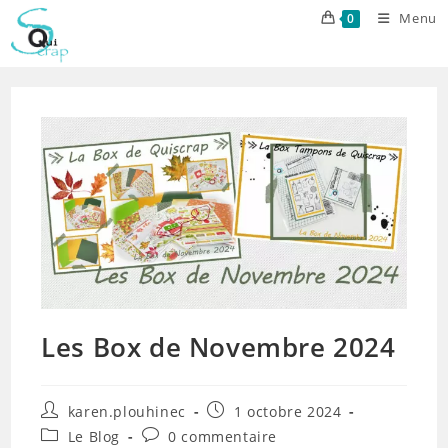
Skip
Menu
0
to
content
Les Box de Novembre 2024
Auteur/autrice
Publication
karen.plouhinec
1 octobre 2024
de
publiée :
Post
Commentaires
Le Blog
0 commentaire
la