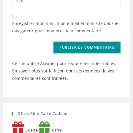
address
l’URL
comment
to
de
comment
votre
Enregistrer mon nom, mon e-mail et mon site dans le
site
navigateur pour mon prochain commentaire.
(facultatif)
Ce site utilise Akismet pour réduire les indésirables.
En savoir plus sur la façon dont les données de vos
commentaires sont traitées
.
Offrez Une Carte Cadeau
E-carte
Carte