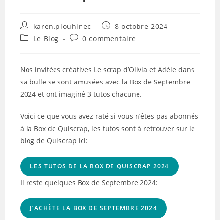
Auteur/autrice
Publication
karen.plouhinec
8 octobre 2024
de
publiée :
Post
Commentaires
Le Blog
0 commentaire
la
category:
de
publication :
la
publication :
Nos invitées créatives Le scrap d’Olivia et Adèle dans
sa bulle se sont amusées avec la Box de Septembre
2024 et ont imaginé 3 tutos chacune.
Voici ce que vous avez raté si vous n’êtes pas abonnés
à la Box de Quiscrap, les tutos sont à retrouver sur le
blog de Quiscrap ici:
LES TUTOS DE LA BOX DE QUISCRAP 2024
Il reste quelques Box de Septembre 2024:
J’ACHÈTE LA BOX DE SEPTEMBRE 2024