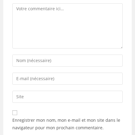
Comment
Enter
your
name
Enter
or
your
username
email
Saisir
to
address
l’URL
comment
to
de
comment
votre
Enregistrer mon nom, mon e-mail et mon site dans le
site
navigateur pour mon prochain commentaire.
(facultatif)