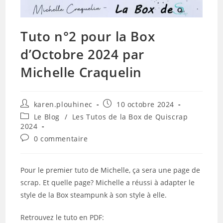
Tuto n°2 pour la Box
d’Octobre 2024 par
Michelle Craquelin
Auteur/autrice
Publication
karen.plouhinec
10 octobre 2024
de
publiée :
Post
Le Blog
/
Les Tutos de la Box de Quiscrap
la
category:
2024
publication :
Commentaires
0 commentaire
de
la
publication :
Pour le premier tuto de Michelle, ça sera une page de
scrap. Et quelle page? Michelle a réussi à adapter le
style de la Box steampunk à son style à elle.
Retrouvez le tuto en PDF: