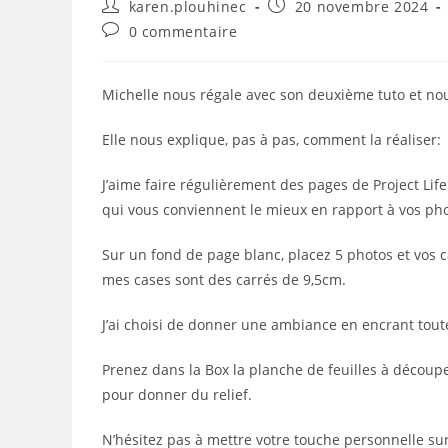
Auteur/autrice
Publication
karen.plouhinec
20 novembre 2024
de
publiée :
Commentaires
0 commentaire
la
de
publication :
la
publication :
Michelle nous régale avec son deuxième tuto et nou
Elle nous explique, pas à pas, comment la réaliser:
J’aime faire régulièrement des pages de Project Life 
qui vous conviennent le mieux en rapport à vos pho
Sur un fond de page blanc, placez 5 photos et vos c
mes cases sont des carrés de 9,5cm.
J’ai choisi de donner une ambiance en encrant toute
Prenez dans la Box la planche de feuilles à découp
pour donner du relief.
N’hésitez pas à mettre votre touche personnelle sur