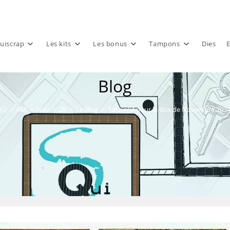
uiscrap
Les kits
Les bonus
Tampons
Dies
E
Blog
>
AM
>
Nov
>
20
>
Le Blog
>
Tuto n°4 pour la Box de Novembre 202