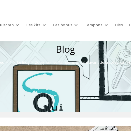
uiscrap
Les kits
Les bonus
Tampons
Dies
E
Blog
éc
>
4
>
Le Blog
>
Zoom sur les Tampons Objet d’avant de la collection 