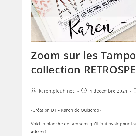
Zoom sur les Tampon
collection RETROSP
Auteur/autrice
Publication
karen.plouhinec
4 décembre 2024
de
publiée :
c
la
publication :
{Création DT – Karen de Quiscrap}
Voici la planche de tampons qu’il faut avoir pour to
adorer!