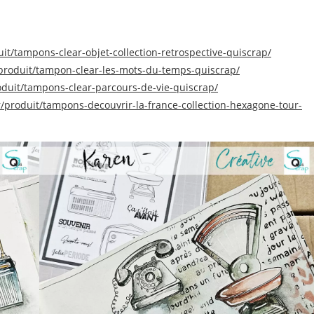
uit/tampons-clear-objet-collection-retrospective-quiscrap/
r/produit/tampon-clear-les-mots-du-temps-quiscrap/
roduit/tampons-clear-parcours-de-vie-quiscrap/
fr/produit/tampons-decouvrir-la-france-collection-hexagone-tour-