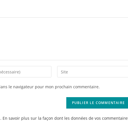
Saisir
l’URL
de
dans le navigateur pour mon prochain commentaire.
votre
site
(facultatif)
s.
En savoir plus sur la façon dont les données de vos commentaire