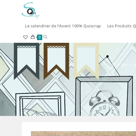
Skip
to
content
Le calendrier de l’Avent 100% Quiscrap
Les Produits Q
Toggle
0
website
search
>
AM
>
D