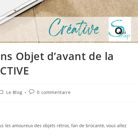
s Objet d’avant de la
ECTIVE
Post
Commentaires
Le Blog
0 commentaire
ategory:
de
la
publication :
us les amoureux des objets rétros, fan de brocante, vous allez