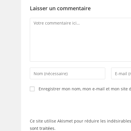
Laisser un commentaire
Comment
Enter
Enter
your
your
name
email
Enregistrer mon nom, mon e-mail et mon site 
or
address
username
to
to
comment
comment
Ce site utilise Akismet pour réduire les indésirable
sont traitées
.