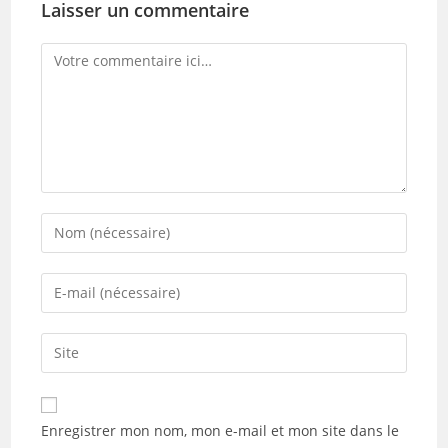
Laisser un commentaire
Comment
Enter
your
name
Enter
or
your
username
email
Saisir
to
address
l’URL
comment
to
de
comment
votre
Enregistrer mon nom, mon e-mail et mon site dans le
site