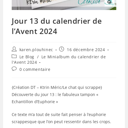
Jour 13 du calendrier de
l’Avent 2024
Auteur/autrice
Publication
karen.plouhinec
16 décembre 2024
de
publiée :
Post
Le Blog
/
Le Minialbum du calendrier de
la
category:
l'Avent 2024
publication :
Commentaires
0 commentaire
de
la
publication :
{Création DT – Ktrin Méric/Le chat qui scrappe}
Découverte du jour 13 : le fabuleux tampon «
Echantillon d’Euphorie »
Ce texte m’a tout de suite fait penser à l’euphorie
scrappesque que l’on peut ressentir dans les crops.