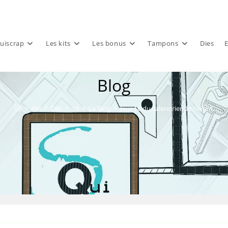
uiscrap
Les kits
Les bonus
Tampons
Dies
E
Blog
>
AM
>
Déc
>
19
>
Le Blog
>
Jour 16 du calendrier de l’Avent