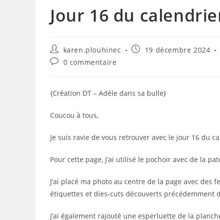
Jour 16 du calendrie
Auteur/autrice
Publication
karen.plouhinec
19 décembre 2024
de
publiée :
Commentaires
0 commentaire
la
de
publication :
la
publication :
{Création DT – Adèle dans sa bulle}
Coucou à tous,
Je suis ravie de vous retrouver avec le jour 16 du cal
Pour cette page, j’ai utilisé le pochoir avec de la pa
J’ai placé ma photo au centre de la page avec des fe
étiquettes et dies-cuts découverts précédemment d
J’ai également rajouté une esperluette de la planch