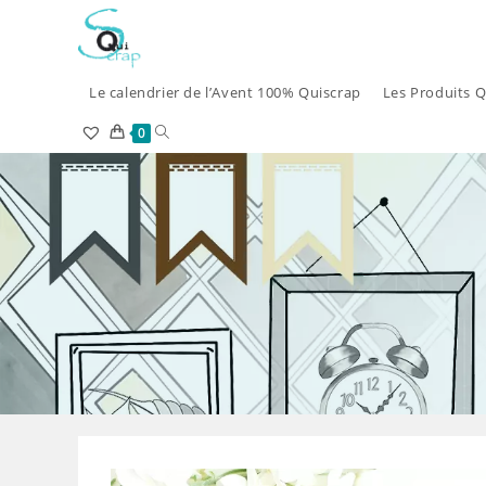
Skip
to
content
Le calendrier de l’Avent 100% Quiscrap
Les Produits Q
Toggle
0
website
search