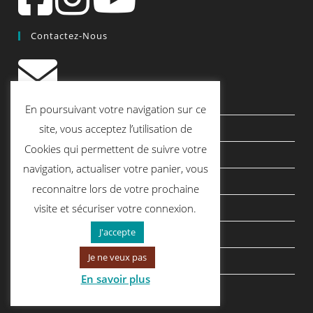
Contactez-Nous
contact@quiscrap.fr
En poursuivant votre navigation sur ce
Les Fiches Techniques et les Tutos
site, vous acceptez l’utilisation de
Cookies qui permettent de suivre votre
Le Blog
navigation, actualiser votre panier, vous
Conditions générales de vente
reconnaitre lors de votre prochaine
Mentions légales
visite et sécuriser votre connexion.
J'accepte
Politique de confidentialité
Je ne veux pas
politique de cookies
En savoir plus