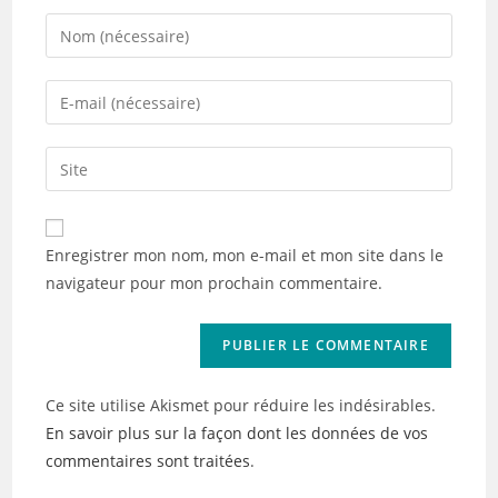
Enter
your
name
Enter
or
your
username
email
Saisir
to
address
l’URL
comment
to
de
comment
votre
Enregistrer mon nom, mon e-mail et mon site dans le
site
navigateur pour mon prochain commentaire.
(facultatif)
Ce site utilise Akismet pour réduire les indésirables.
En savoir plus sur la façon dont les données de vos
commentaires sont traitées
.