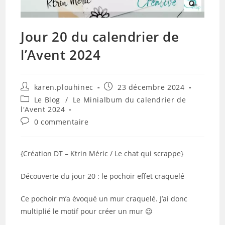
Jour 20 du calendrier de
l’Avent 2024
Auteur/autrice
Publication
karen.plouhinec
23 décembre 2024
de
publiée :
Post
Le Blog
/
Le Minialbum du calendrier de
la
category:
l'Avent 2024
publication :
Commentaires
0 commentaire
de
la
publication :
{Création DT – Ktrin Méric / Le chat qui scrappe}
Découverte du jour 20 : le pochoir effet craquelé
Ce pochoir m’a évoqué un mur craquelé. J’ai donc
multiplié le motif pour créer un mur 😉