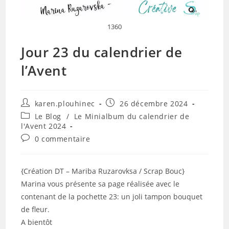
1360
Jour 23 du calendrier de
l’Avent
Auteur/autrice
Publication
karen.plouhinec
26 décembre 2024
de
publiée :
Post
Le Blog
/
Le Minialbum du calendrier de
la
category:
l'Avent 2024
publication :
Commentaires
0 commentaire
de
la
publication :
{Création DT – Mariba Ruzarovksa / Scrap Bouc}
Marina vous présente sa page réalisée avec le
contenant de la pochette 23: un joli tampon bouquet
de fleur.
A bientôt