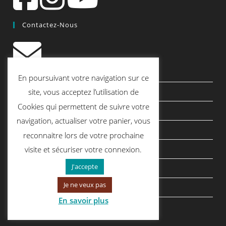
Contactez-Nous
contact@quiscrap.fr
En poursuivant votre navigation sur ce
Les Fiches Techniques et les Tutos
site, vous acceptez l’utilisation de
Cookies qui permettent de suivre votre
Le Blog
navigation, actualiser votre panier, vous
Conditions générales de vente
reconnaitre lors de votre prochaine
Mentions légales
visite et sécuriser votre connexion.
J'accepte
Politique de confidentialité
Je ne veux pas
politique de cookies
En savoir plus