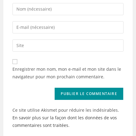
Enter
your
name
Enter
or
your
username
email
Saisir
to
address
l’URL
comment
to
de
comment
votre
Enregistrer mon nom, mon e-mail et mon site dans le
site
navigateur pour mon prochain commentaire.
(facultatif)
Ce site utilise Akismet pour réduire les indésirables.
En savoir plus sur la façon dont les données de vos
commentaires sont traitées
.