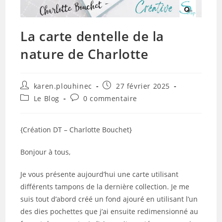
La carte dentelle de la
nature de Charlotte
Auteur/autrice
Publication
karen.plouhinec
27 février 2025
de
publiée :
Post
Commentaires
Le Blog
0 commentaire
la
category:
de
publication :
la
publication :
{Création DT – Charlotte Bouchet}
Bonjour à tous,
Je vous présente aujourd’hui une carte utilisant
différents tampons de la dernière collection. Je me
suis tout d’abord créé un fond ajouré en utilisant l’un
des dies pochettes que j’ai ensuite redimensionné au