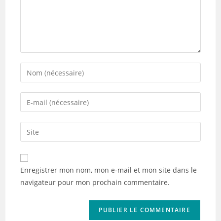
Enter
your
name
Enter
or
your
username
email
Saisir
to
address
l’URL
comment
to
de
comment
votre
Enregistrer mon nom, mon e-mail et mon site dans le
site
navigateur pour mon prochain commentaire.
(facultatif)