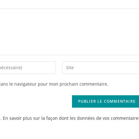
Saisir
l’URL
de
dans le navigateur pour mon prochain commentaire.
votre
site
(facultatif)
s.
En savoir plus sur la façon dont les données de vos commentaire