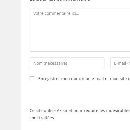
Comment
Enter
Enter
your
your
name
email
Enregistrer mon nom, mon e-mail et mon site 
or
address
username
to
to
comment
comment
Ce site utilise Akismet pour réduire les indésirable
sont traitées
.