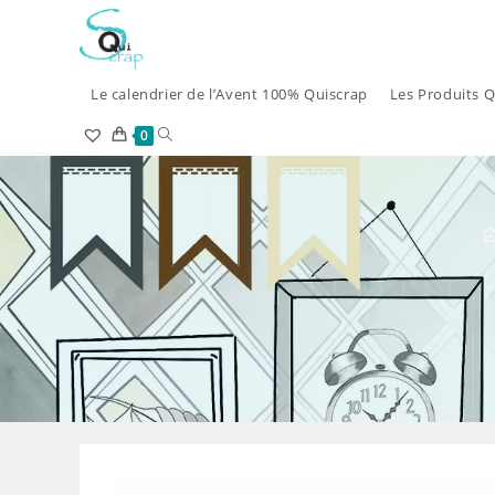
Skip
to
content
Le calendrier de l’Avent 100% Quiscrap
Les Produits Q
Toggle
0
website
search