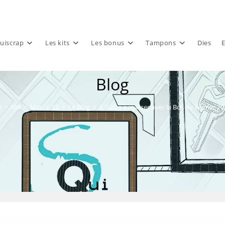
uiscrap
Les kits
Les bonus
Tampons
Dies
E
Blog
>
AM
>
Mar
>
12
>
Le Blog
>
6 Tutos à réaliser avec la Box de Février 2