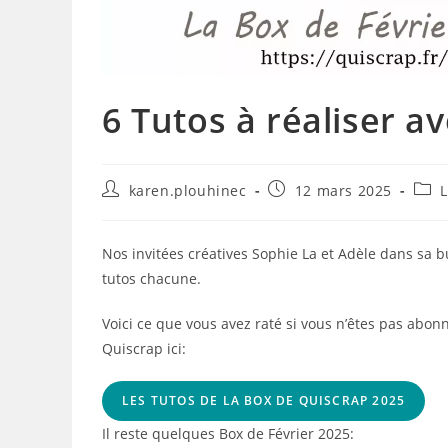
6 Tutos à réaliser a
Auteur/autrice
Publication
Post
karen.plouhinec
12 mars 2025
L
de
publiée :
cate
la
publication :
Nos invitées créatives Sophie La et Adèle dans sa b
tutos chacune.
Voici ce que vous avez raté si vous n’êtes pas abonn
Quiscrap ici:
LES TUTOS DE LA BOX DE QUISCRAP 2025
Il reste quelques Box de Février 2025: