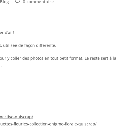
Commentaires
 Blog
0 commentaire
ry:
de
la
publication :
r d’air!
 utilisée de façon différente.
our y coller des photos en tout petit format. Le reste sert à la
.
spective-quiscrap/
uettes-fleuries-collection-enigme-florale-quiscrap/