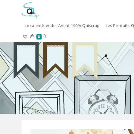
Skip
to
content
Le calendrier de l’Avent 100% Quiscrap
Les Produits Q
Toggle
0
website
search