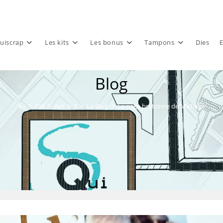
uiscrap
Les kits
Les bonus
Tampons
Dies
E
Blog
>
AM
>
Avr
>
3
>
Le Blog
>
La page bretonne de Michelle