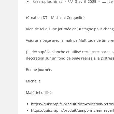
Auteur/autrice
Publication
Post
karen.plouhinec
3 avril 2025
Le
de
publiée :
catego
la
publication :
{Création DT – Michelle Craquelin}
Rien de tel qu’une journée en Bretagne pour change
Voici une page avec la matrice Multitude de timbres,
J’ai découpé la planche et utilisé certains espaces p
décoration sur un fond de page réalisé à la Distress
Bonne journée,
Michelle
Matériel utilisé:
https://quiscrap.fr/produit/dies-collection-retro
https://quiscrap.fr/produit/tampons-clear-esperl