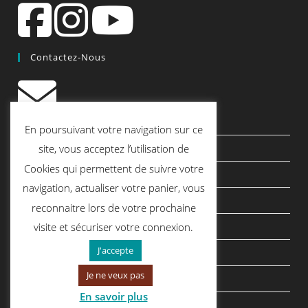
Contactez-Nous
contact@quiscrap.fr
En poursuivant votre navigation sur ce
Les Fiches Techniques et les Tutos
site, vous acceptez l’utilisation de
Cookies qui permettent de suivre votre
Le Blog
navigation, actualiser votre panier, vous
Conditions générales de vente
reconnaitre lors de votre prochaine
Mentions légales
visite et sécuriser votre connexion.
J'accepte
Politique de confidentialité
Je ne veux pas
politique de cookies
En savoir plus