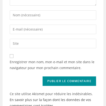
Enter
your
name
Enter
or
your
username
email
Saisir
to
address
l’URL
comment
to
de
comment
votre
Enregistrer mon nom, mon e-mail et mon site dans le
site
navigateur pour mon prochain commentaire.
(facultatif)
Ce site utilise Akismet pour réduire les indésirables.
En savoir plus sur la façon dont les données de vos
commentaires sont traitées
.