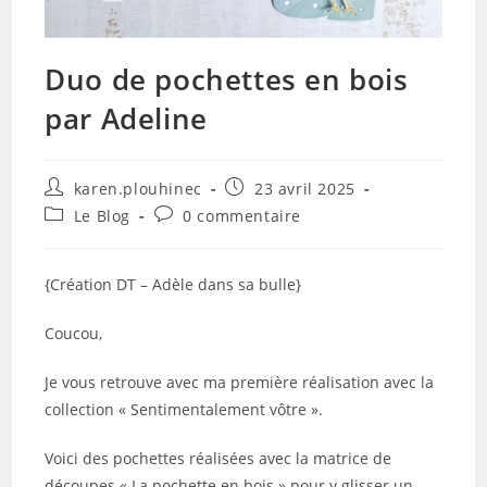
Duo de pochettes en bois
par Adeline
Auteur/autrice
Publication
karen.plouhinec
23 avril 2025
de
publiée :
Post
Commentaires
Le Blog
0 commentaire
la
category:
de
publication :
la
publication :
{Création DT – Adèle dans sa bulle}
Coucou,
Je vous retrouve avec ma première réalisation avec la
collection « Sentimentalement vôtre ».
Voici des pochettes réalisées avec la matrice de
découpes « La pochette en bois » pour y glisser un