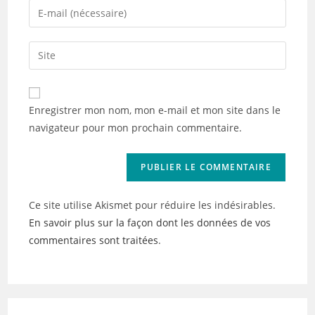
name
Enter
or
your
username
email
Saisir
to
address
l’URL
comment
to
de
comment
votre
Enregistrer mon nom, mon e-mail et mon site dans le
site
navigateur pour mon prochain commentaire.
(facultatif)
Ce site utilise Akismet pour réduire les indésirables.
En savoir plus sur la façon dont les données de vos
commentaires sont traitées
.