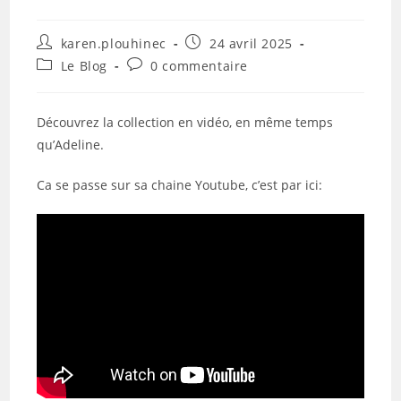
Auteur/autrice
Publication
karen.plouhinec
24 avril 2025
de
publiée :
Post
Commentaires
Le Blog
0 commentaire
la
category:
de
publication :
la
publication :
Découvrez la collection en vidéo, en même temps
qu’Adeline.
Ca se passe sur sa chaine Youtube, c’est par ici: