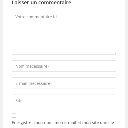
Laisser un commentaire
Comment
Enter
your
name
Enter
or
your
username
email
Saisir
to
address
l’URL
comment
to
de
comment
votre
Enregistrer mon nom, mon e-mail et mon site dans le
site