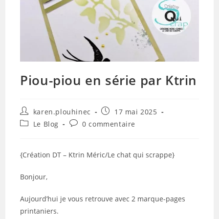
Piou-piou en série par Ktrin
Auteur/autrice
Publication
karen.plouhinec
17 mai 2025
de
publiée :
Post
Commentaires
Le Blog
0 commentaire
la
category:
de
publication :
la
publication :
{Création DT – Ktrin Méric/Le chat qui scrappe}
Bonjour,
Aujourd’hui je vous retrouve avec 2 marque-pages
printaniers.