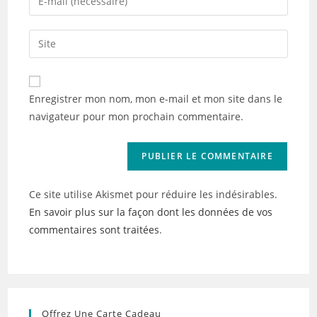
or
your
username
email
Saisir
to
address
l’URL
comment
to
de
comment
votre
Enregistrer mon nom, mon e-mail et mon site dans le
site
navigateur pour mon prochain commentaire.
(facultatif)
Ce site utilise Akismet pour réduire les indésirables.
En savoir plus sur la façon dont les données de vos
commentaires sont traitées
.
Offrez Une Carte Cadeau