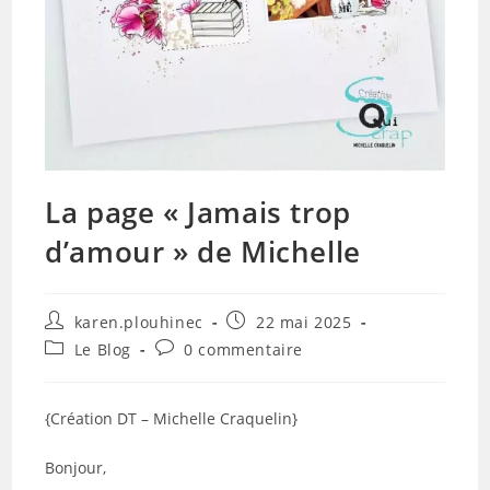
La page « Jamais trop
d’amour » de Michelle
Auteur/autrice
Publication
karen.plouhinec
22 mai 2025
de
publiée :
Post
Commentaires
Le Blog
0 commentaire
la
category:
de
publication :
la
publication :
{Création DT – Michelle Craquelin}
Bonjour,