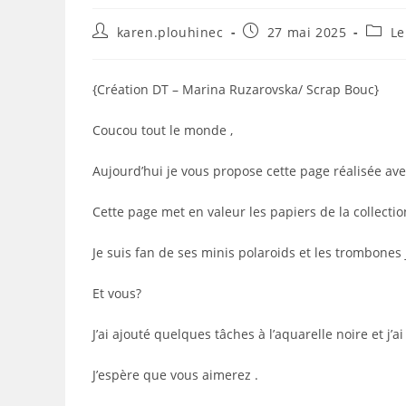
Auteur/autrice
Publication
Post
karen.plouhinec
27 mai 2025
Le
de
publiée :
catego
la
publication :
{Création DT – Marina Ruzarovska/ Scrap Bouc}
Coucou tout le monde ,
Aujourd’hui je vous propose cette page réalisée avec
Cette page met en valeur les papiers de la collecti
Je suis fan de ses minis polaroids et les trombones
Et vous?
J’ai ajouté quelques tâches à l’aquarelle noire et j’a
J’espère que vous aimerez .