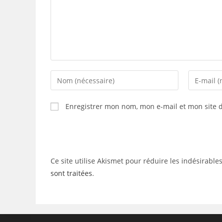
Enter
Enter
your
your
name
email
Enregistrer mon nom, mon e-mail et mon site 
or
address
username
to
to
comment
comment
Ce site utilise Akismet pour réduire les indésirable
sont traitées
.