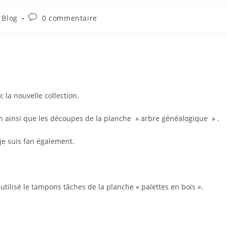
Commentaires
 Blog
0 commentaire
ry:
de
la
publication :
 la nouvelle collection.
on ainsi que les découpes de la planche » arbre généalogique » .
 je suis fan également.
i utilisé le tampons tâches de la planche « palettes en bois ».