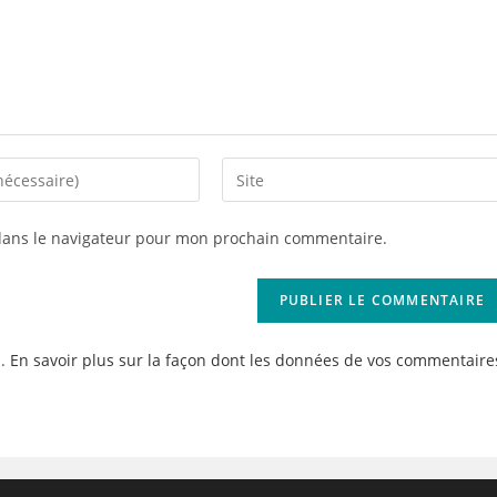
Saisir
l’URL
de
dans le navigateur pour mon prochain commentaire.
votre
site
(facultatif)
s.
En savoir plus sur la façon dont les données de vos commentaire