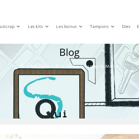
uiscrap
Les kits
Les bonus
Tampons
Dies
E
Blog
>
AM
>
Mai
>
27
>
Le Blog
>
La page de Marina