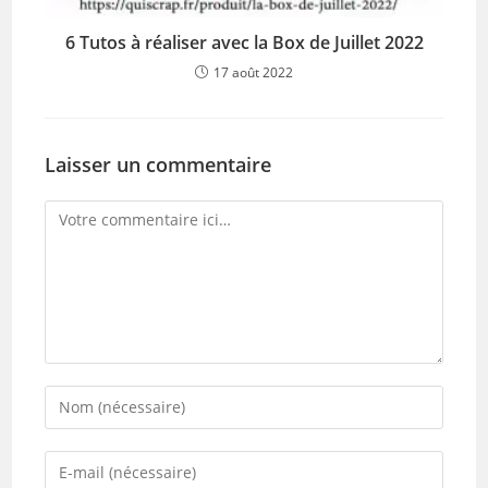
6 Tutos à réaliser avec la Box de Juillet 2022
17 août 2022
Laisser un commentaire
Comment
Enter
your
name
Enter
or