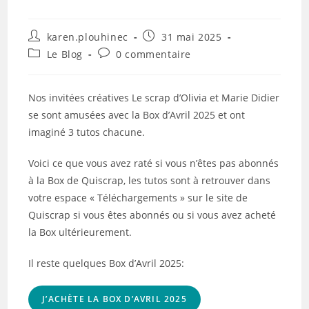
Auteur/autrice
Publication
karen.plouhinec
31 mai 2025
de
publiée :
Post
Commentaires
Le Blog
0 commentaire
la
category:
de
publication :
la
publication :
Nos invitées créatives Le scrap d’Olivia et Marie Didier
se sont amusées avec la Box d’Avril 2025 et ont
imaginé 3 tutos chacune.
Voici ce que vous avez raté si vous n’êtes pas abonnés
à la Box de Quiscrap, les tutos sont à retrouver dans
votre espace « Téléchargements » sur le site de
Quiscrap si vous êtes abonnés ou si vous avez acheté
la Box ultérieurement.
Il reste quelques Box d’Avril 2025:
J’ACHÈTE LA BOX D’AVRIL 2025