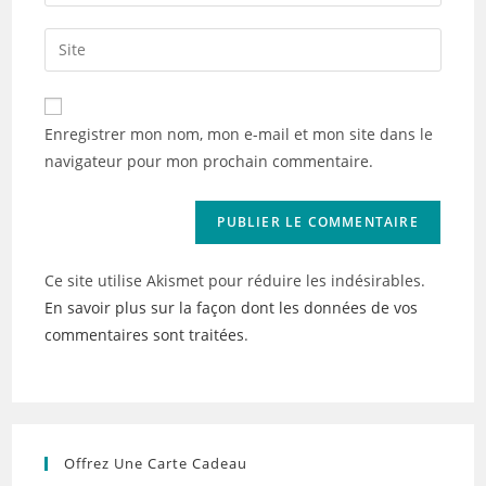
your
username
email
Saisir
to
address
l’URL
comment
to
de
comment
votre
Enregistrer mon nom, mon e-mail et mon site dans le
site
navigateur pour mon prochain commentaire.
(facultatif)
Ce site utilise Akismet pour réduire les indésirables.
En savoir plus sur la façon dont les données de vos
commentaires sont traitées
.
Offrez Une Carte Cadeau