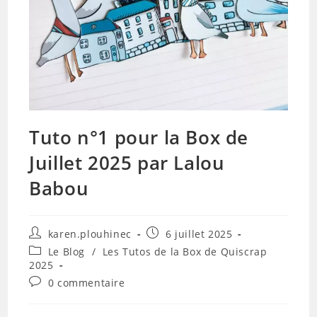
Tuto n°1 pour la Box de
Juillet 2025 par Lalou
Babou
Auteur/autrice
Publication
karen.plouhinec
6 juillet 2025
de
publiée :
Post
Le Blog
/
Les Tutos de la Box de Quiscrap
la
category:
2025
publication :
Commentaires
0 commentaire
de
la