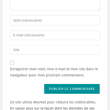
Enter
your
name
Enter
or
your
username
email
Saisir
to
address
l’URL
comment
to
de
comment
votre
Enregistrer mon nom, mon e-mail et mon site dans le
site
navigateur pour mon prochain commentaire.
(facultatif)
Ce site utilise Akismet pour réduire les indésirables.
En savoir plus sur la façon dont les données de vos