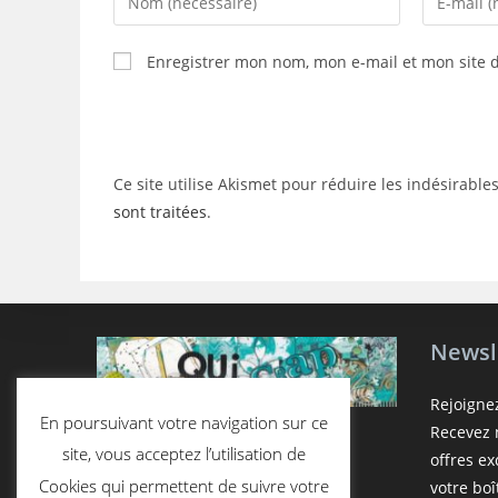
your
your
name
email
Enregistrer mon nom, mon e-mail et mon site 
or
address
username
to
to
comment
comment
Ce site utilise Akismet pour réduire les indésirable
sont traitées
.
Newsl
Rejoigne
En poursuivant votre navigation sur ce
Recevez n
site, vous acceptez l’utilisation de
offres e
Cookies qui permettent de suivre votre
votre boî