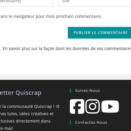
l’URL
de
dans le navigateur pour mon prochain commentaire.
votre
site
(facultatif)
s.
En savoir plus sur la façon dont les données de vos commentaire
Suivez-Nous
etter Quiscrap
z la communauté Quiscrap ! 🎨
os tutos, idées créatives et
xclusives directement dans
Contactez-Nous
te mail