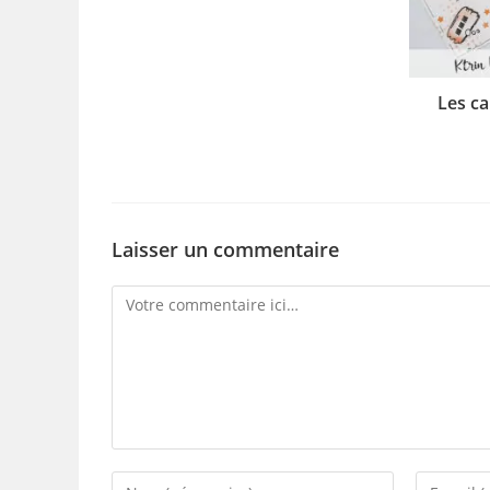
Les ca
Laisser un commentaire
Comment
Enter
Enter