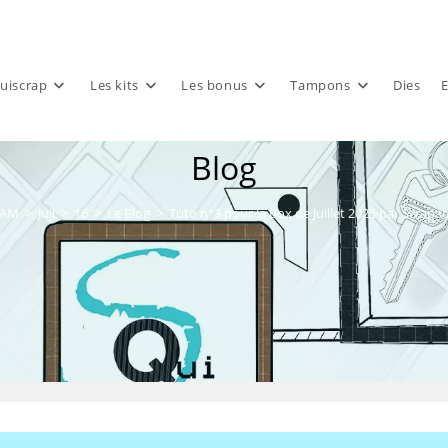
uiscrap
Les kits
Les bonus
Tampons
Dies
E
Blog
AM
>
Juil
>
16
>
Le Blog
>
Tuto n°3 pour la Box de Juillet 2025 par Scrap