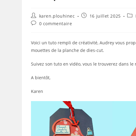
Auteur/autrice
Publication
Pos
karen.plouhinec
16 juillet 2025
de
publiée :
cate
Commentaires
0 commentaire
la
de
publication :
la
publication :
Voici un tuto rempli de créativité, Audrey vous prop
mouettes de la planche de dies-cut.
Suivez son tuto en vidéo, vous le trouverez dans l
A bientôt,
Karen