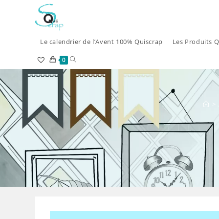
Skip
to
content
Le calendrier de l’Avent 100% Quiscrap
Les Produits Q
Toggle
0
website
search
>