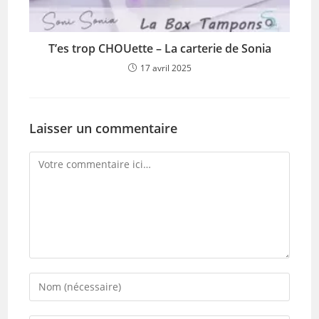
T’es trop CHOUette – La carterie de Sonia
17 avril 2025
Laisser un commentaire
Comment
Enter
your
name