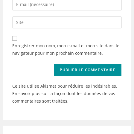
Enter
or
your
username
email
Saisir
to
address
l’URL
comment
to
de
comment
votre
Enregistrer mon nom, mon e-mail et mon site dans le
site
navigateur pour mon prochain commentaire.
(facultatif)
Ce site utilise Akismet pour réduire les indésirables.
En savoir plus sur la façon dont les données de vos
commentaires sont traitées
.