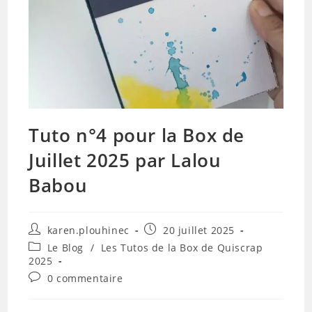
Tuto n°4 pour la Box de
Juillet 2025 par Lalou
Babou
Auteur/autrice
Publication
karen.plouhinec
20 juillet 2025
de
publiée :
Post
Le Blog
/
Les Tutos de la Box de Quiscrap
la
category:
2025
publication :
Commentaires
0 commentaire
de
la