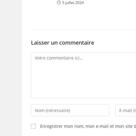
5 juillet 2024
Laisser un commentaire
Comment
Enter
Enter
your
your
name
email
Enregistrer mon nom, mon e-mail et mon site 
or
address