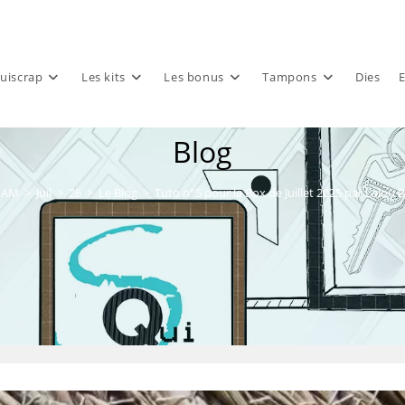
uiscrap
Les kits
Les bonus
Tampons
Dies
E
Blog
AM
>
Juil
>
26
>
Le Blog
>
Tuto n°5 pour la Box de Juillet 2025 par Lalou