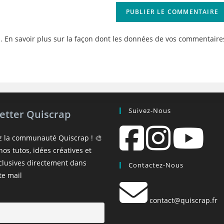
site
(facultatif)
s.
En savoir plus sur la façon dont les données de vos commentaire
Suivez-Nous
etter Quiscrap
z la communauté Quiscrap ! 🎨
os tutos, idées créatives et
xclusives directement dans
Contactez-Nous
te mail
contact@quiscrap.fr