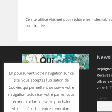
username
to
to
comment
comment
Ce site utilise Akismet pour réduire les indésirable
sont traitées
.
Newsl
Rejoigne
En poursuivant votre navigation sur ce
Recevez n
site, vous acceptez l’utilisation de
offres e
Cookies qui permettent de suivre votre
votre boî
navigation, actualiser votre panier, vous
E-mail
reconnaitre lors de votre prochaine
visite et sécuriser votre connexion.