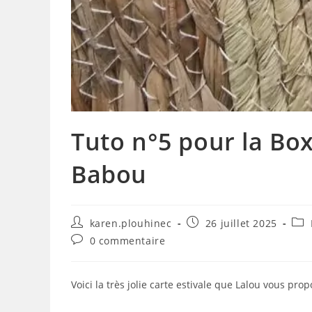
Tuto n°5 pour la Box
Babou
Auteur/autrice
Publication
Pos
karen.plouhinec
26 juillet 2025
de
publiée :
cate
Commentaires
0 commentaire
la
de
publication :
la
publication :
Voici la très jolie carte estivale que Lalou vous prop