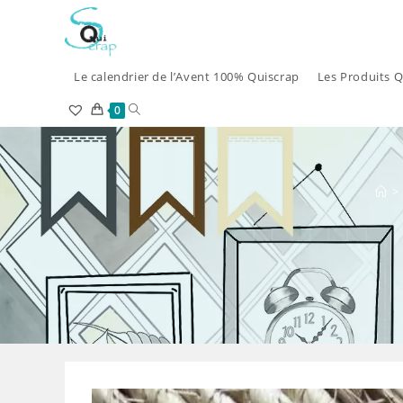
Skip
to
content
Le calendrier de l’Avent 100% Quiscrap
Les Produits Q
Toggle
0
website
search
>