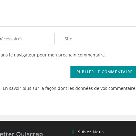
Saisir
l’URL
de
dans le navigateur pour mon prochain commentaire.
votre
site
(facultatif)
s.
En savoir plus sur la façon dont les données de vos commentaire
Suivez-Nous
etter Quiscrap