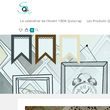
Skip
to
content
Le calendrier de l’Avent 100% Quiscrap
Les Produits Q
Toggle
0
website
search