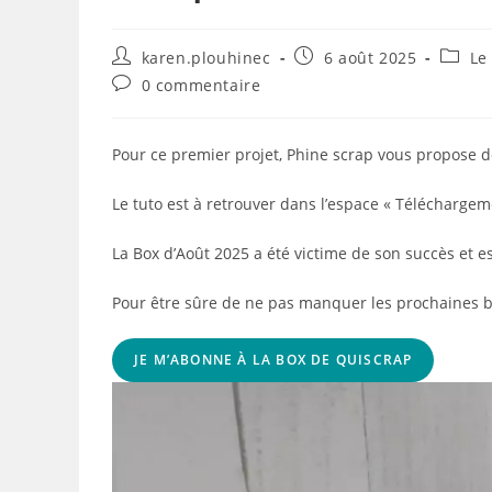
Auteur/autrice
Publication
Post
karen.plouhinec
6 août 2025
Le
de
publiée :
catego
Commentaires
0 commentaire
la
de
publication :
la
publication :
Pour ce premier projet, Phine scrap vous propose d
Le tuto est à retrouver dans l’espace « Téléchargem
La Box d’Août 2025 a été victime de son succès et e
Pour être sûre de ne pas manquer les prochaines bo
JE M’ABONNE À LA BOX DE QUISCRAP