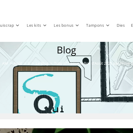
uiscrap
Les kits
Les bonus
Tampons
Dies
E
Blog
>
AM
>
Août
>
6
>
Le Blog
>
Tuto n°1 pour la Box d’Août 2025 par Phine 