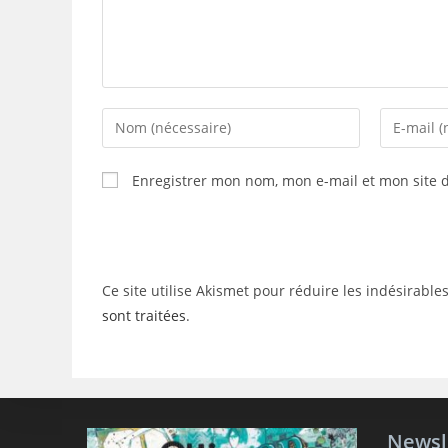
Enter
Enter
your
your
name
email
Enregistrer mon nom, mon e-mail et mon site 
or
address
username
to
to
comment
comment
Ce site utilise Akismet pour réduire les indésirable
sont traitées
.
Newsl