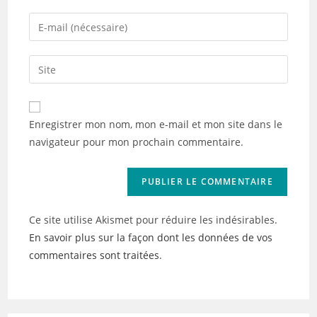
name
Enter
or
your
username
email
Saisir
to
address
l’URL
comment
to
de
comment
votre
Enregistrer mon nom, mon e-mail et mon site dans le
site
navigateur pour mon prochain commentaire.
(facultatif)
Ce site utilise Akismet pour réduire les indésirables.
En savoir plus sur la façon dont les données de vos
commentaires sont traitées
.