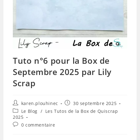
Tuto n°6 pour la Box de
Septembre 2025 par Lily
Scrap
Auteur/autrice
Publication
karen.plouhinec
30 septembre 2025
de
publiée :
Post
Le Blog
/
Les Tutos de la Box de Quiscrap
la
category:
2025
publication :
Commentaires
0 commentaire
de
la