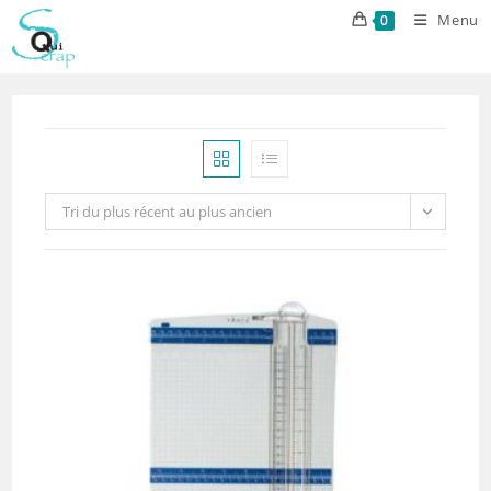
Skip
Menu
0
to
content
Tri du plus récent au plus ancien