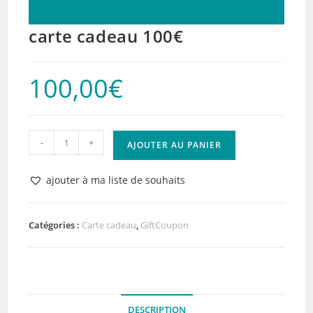
carte cadeau 100€
100,00
€
quantité
-
+
AJOUTER AU PANIER
de
carte
ajouter à ma liste de souhaits
cadeau
100€
Catégories :
Carte cadeau
,
GiftCoupon
DESCRIPTION