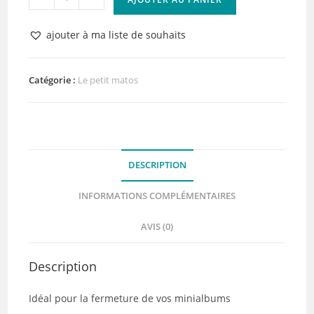
de
Autocollants
ajouter à ma liste de souhaits
Autoagrippants,
fermeture
en
Catégorie :
Le petit matos
tissu
10x10mm
DESCRIPTION
INFORMATIONS COMPLÉMENTAIRES
AVIS (0)
Description
Idéal pour la fermeture de vos minialbums