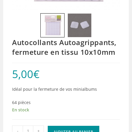
Autocollants Autoagrippants,
fermeture en tissu 10x10mm
5,00
€
Idéal pour la fermeture de vos minialbums
64 pièces
En stock
quantité
-
+
AJOUTER AU PANIER