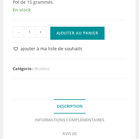
Pot de 15 grammes.
En stock
quantité
-
+
AJOUTER AU PANIER
de
Brusho
ajouter à ma liste de souhaits
Colours
Leaf
Green
Catégorie :
Brushos
DESCRIPTION
INFORMATIONS COMPLÉMENTAIRES
AVIS (0)