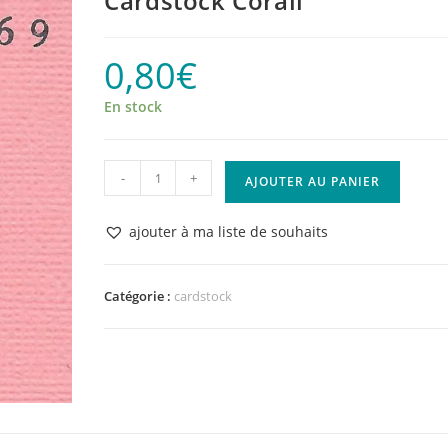
Cardstock Corail
0,80
€
En stock
quantité
-
+
AJOUTER AU PANIER
de
Cardstock
ajouter à ma liste de souhaits
Corail
Catégorie :
cardstock