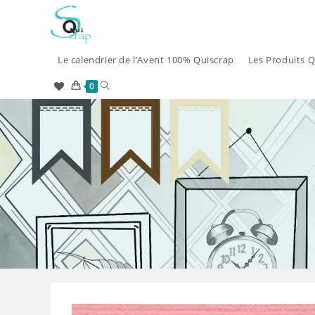
Skip
to
content
Le calendrier de l’Avent 100% Quiscrap
Les Produits Q
Toggle
0
website
search