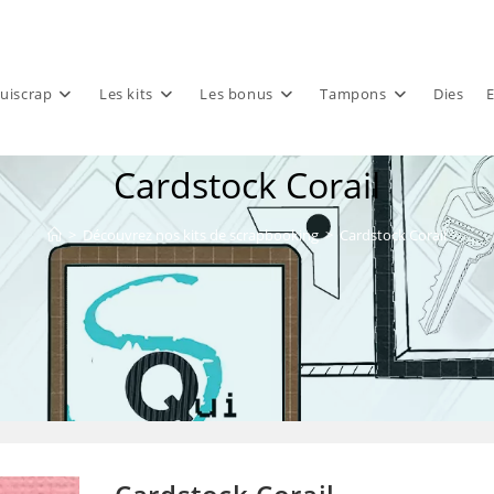
uiscrap
Les kits
Les bonus
Tampons
Dies
E
Cardstock Corail
>
Découvrez nos kits de scrapbooking
>
Cardstock Corail