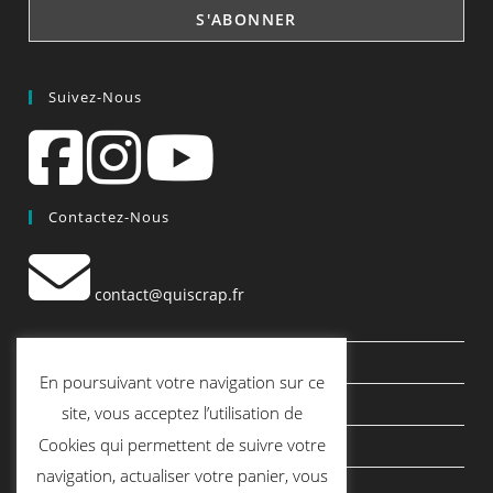
Suivez-Nous
Contactez-Nous
contact@quiscrap.fr
Les Fiches Techniques et les Tutos
En poursuivant votre navigation sur ce
Le Blog
site, vous acceptez l’utilisation de
Cookies qui permettent de suivre votre
Conditions générales de vente
navigation, actualiser votre panier, vous
Mentions légales