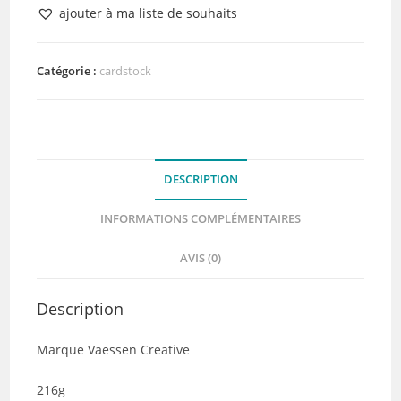
Cardstock
ajouter à ma liste de souhaits
Uni
Denim
texturé
Catégorie :
cardstock
DESCRIPTION
INFORMATIONS COMPLÉMENTAIRES
AVIS (0)
Description
Marque Vaessen Creative
216g