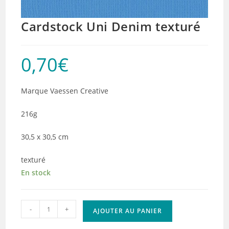
Cardstock Uni Denim texturé
0,70
€
Marque Vaessen Creative
216g
30,5 x 30,5 cm
texturé
En stock
quantité
-
+
AJOUTER AU PANIER
de