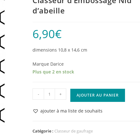
Classeur d’Embossage Nid
d’abeille
6,90
€
dimensions 10,8 x 14,6 cm
Marque Darice
Plus que 2 en stock
quantité
-
+
AJOUTER AU PANIER
de
Classeur
ajouter à ma liste de souhaits
d'Embossage
Nid
d'abeille
Catégorie :
Classeur de gaufrage