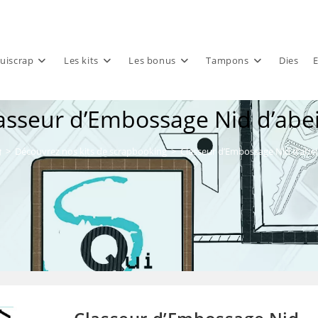
uiscrap
Les kits
Les bonus
Tampons
Dies
E
asseur d’Embossage Nid d’abei
>
Découvrez nos kits de scrapbooking
>
Classeur d’Embossage Nid d’abeil