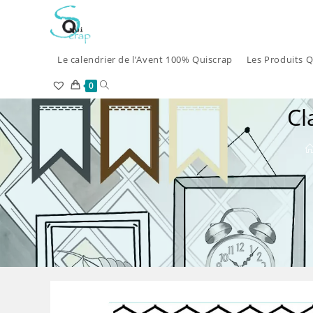
Skip
to
content
Le calendrier de l’Avent 100% Quiscrap
Les Produits Q
Toggle
0
Cl
website
search