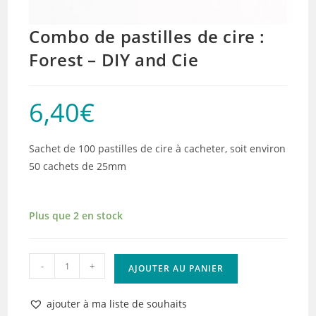
Combo de pastilles de cire :
Forest – DIY and Cie
6,40
€
Sachet de 100 pastilles de cire à cacheter, soit environ
50 cachets de 25mm
Plus que 2 en stock
quantité
-
+
AJOUTER AU PANIER
de
Combo
ajouter à ma liste de souhaits
de