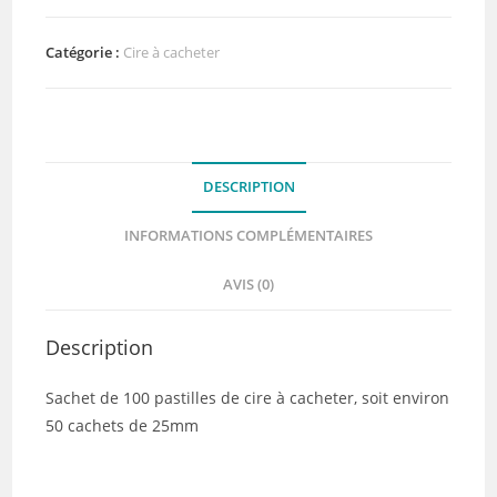
pastilles
de
Catégorie :
Cire à cacheter
cire
:
Forest
-
DESCRIPTION
DIY
and
INFORMATIONS COMPLÉMENTAIRES
Cie
AVIS (0)
Description
Sachet de 100 pastilles de cire à cacheter, soit environ
50 cachets de 25mm