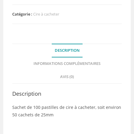
pastilles
de
Catégorie :
Cire à cacheter
cire
:
Jolie
Nature
DESCRIPTION
-
DIY
INFORMATIONS COMPLÉMENTAIRES
and
Cie
AVIS (0)
Description
Sachet de 100 pastilles de cire à cacheter, soit environ
50 cachets de 25mm