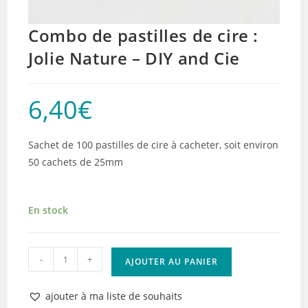
Combo de pastilles de cire :
Jolie Nature – DIY and Cie
6,40
€
Sachet de 100 pastilles de cire à cacheter, soit environ
50 cachets de 25mm
En stock
quantité
-
+
AJOUTER AU PANIER
de
Combo
ajouter à ma liste de souhaits
de