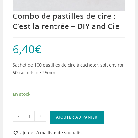
Combo de pastilles de cire :
C’est la rentrée – DIY and Cie
6,40
€
Sachet de 100 pastilles de cire à cacheter, soit environ
50 cachets de 25mm
En stock
quantité
-
+
AJOUTER AU PANIER
de
Combo
ajouter à ma liste de souhaits
de