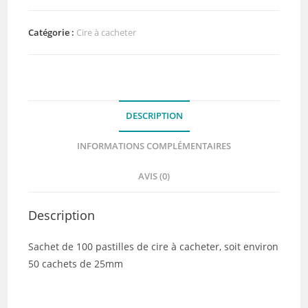
pastilles
de
Catégorie :
Cire à cacheter
cire
:
C'est
la
DESCRIPTION
rentrée
-
INFORMATIONS COMPLÉMENTAIRES
DIY
and
AVIS (0)
Cie
Description
Sachet de 100 pastilles de cire à cacheter, soit environ
50 cachets de 25mm