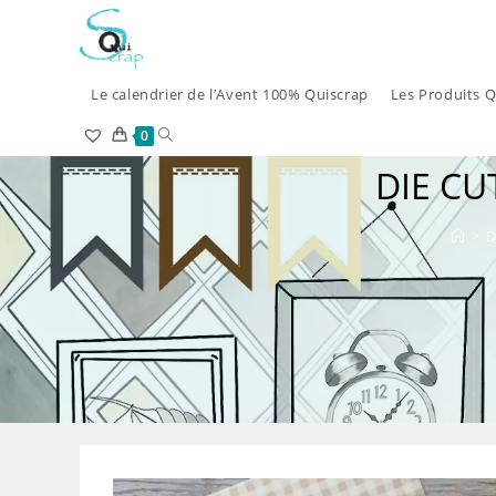
Skip
to
content
Le calendrier de l’Avent 100% Quiscrap
Les Produits Q
Toggle
0
DIE CU
website
search
>
D