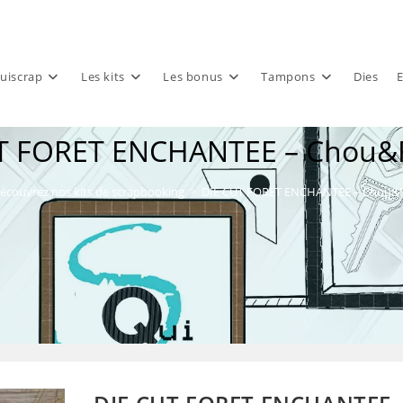
uiscrap
Les kits
Les bonus
Tampons
Dies
E
T FORET ENCHANTEE – Chou&
écouvrez nos kits de scrapbooking
>
DIE CUT FORET ENCHANTEE – Chou&F