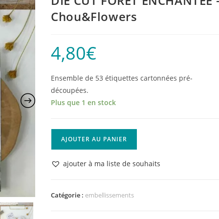
DIE CUT FORET ENCHANTEE 
Chou&Flowers
4,80
€
Ensemble de 53 étiquettes cartonnées pré-
découpées.
Plus que 1 en stock
quantité
AJOUTER AU PANIER
de
DIE
ajouter à ma liste de souhaits
CUT
FORET
ENCHANTEE
Catégorie :
embellissements
-