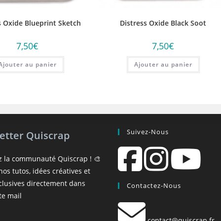
s Oxide Blueprint Sketch
Distress Oxide Black Soot
7,50
€
7,50
€
Ajouter au panier
Ajouter au panier
Suivez-Nous
etter Quiscrap
z la communauté Quiscrap ! 🎨
os tutos, idées créatives et
xclusives directement dans
Contactez-Nous
te mail
contact@quiscrap.fr