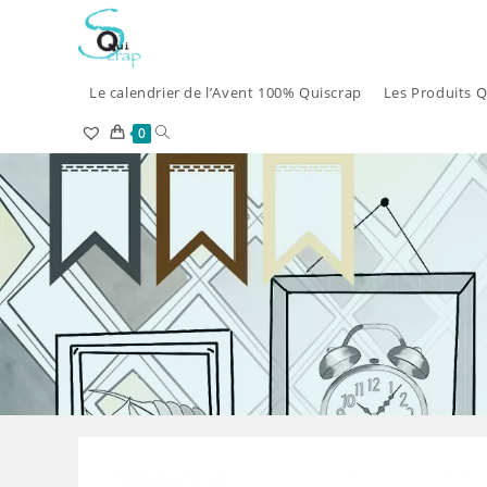
Skip
to
content
Le calendrier de l’Avent 100% Quiscrap
Les Produits Q
Toggle
0
website
search