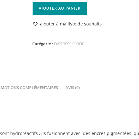
quantité
AJOUTER AU PANIER
de
Distress
ajouter à ma liste de souhaits
Oxide
Dried
Marigold
Catégorie :
DISTRESS OXIDE
RMATIONS COMPLÉMENTAIRES
AVIS (0)
sont hydroréactifs , ils fusionnent avec des encres pigmentées qu