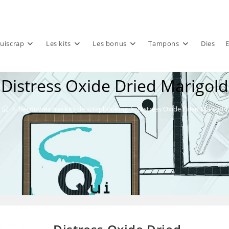
uiscrap
Les kits
Les bonus
Tampons
Dies
E
Distress Oxide Dried Marigold
>
Découvrez nos kits de scrapbooking
>
Distress Oxide Dried Marigold