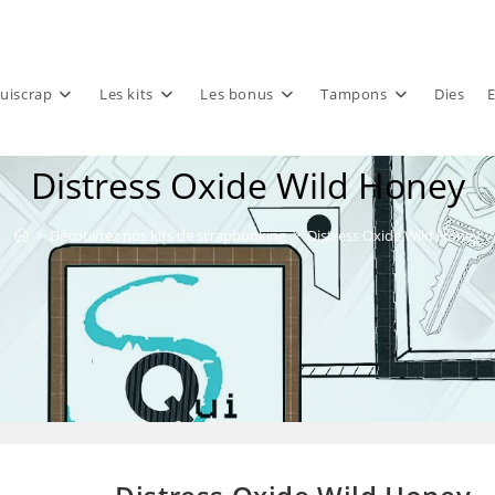
uiscrap
Les kits
Les bonus
Tampons
Dies
E
Distress Oxide Wild Honey
>
Découvrez nos kits de scrapbooking
>
Distress Oxide Wild Honey