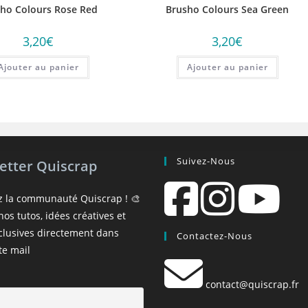
ho Colours Rose Red
Brusho Colours Sea Green
3,20
€
3,20
€
Ajouter au panier
Ajouter au panier
Suivez-Nous
etter Quiscrap
z la communauté Quiscrap ! 🎨
os tutos, idées créatives et
xclusives directement dans
Contactez-Nous
te mail
contact@quiscrap.fr