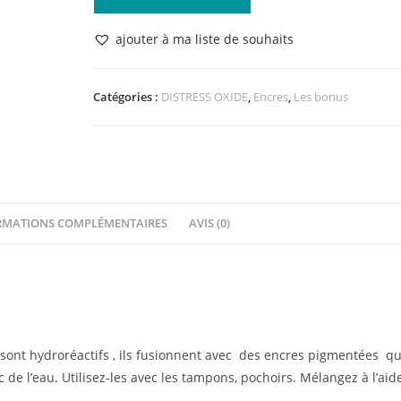
de
Distress
ajouter à ma liste de souhaits
Oxide
Wild
Honey
Catégories :
DISTRESS OXIDE
,
Encres
,
Les bonus
RMATIONS COMPLÉMENTAIRES
AVIS (0)
sont hydroréactifs , ils fusionnent avec des encres pigmentées qu
c de l’eau. Utilisez-les avec les tampons, pochoirs. Mélangez à l’aid