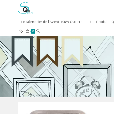
Skip
to
content
Le calendrier de l’Avent 100% Quiscrap
Les Produits Q
Toggle
0
website
search