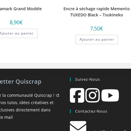
samark Grand Modèle
Encre à séchage rapide Memento
TUXEDO Black – Tsukineko
8,90
€
7,50
€
Ajouter au panier
Ajouter au panier
Suivez-Nous
etter Quiscrap
z la communauté Quiscrap ! 🎨
os tutos, idées créatives et
xclusives directement dans
Contactez-Nous
te mail