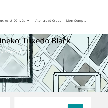
ncres et Dérivés
Ateliers et Crops
Mon Compte
ineko’ Tuxedo Black
neko’ Tuxedo Black
Rechercher