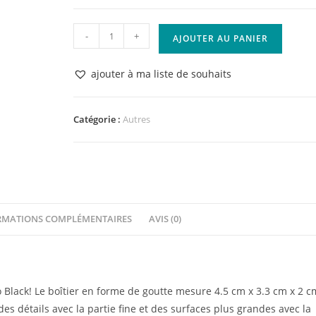
quantité
-
+
AJOUTER AU PANIER
de
Encre
ajouter à ma liste de souhaits
à
séchage
rapide
Catégorie :
Autres
Memento
Dew
Drop
'Tsukineko'
Tuxedo
RMATIONS COMPLÉMENTAIRES
AVIS (0)
Black
lack! Le boîtier en forme de goutte mesure 4.5 cm x 3.3 cm x 2 c
es détails avec la partie fine et des surfaces plus grandes avec la