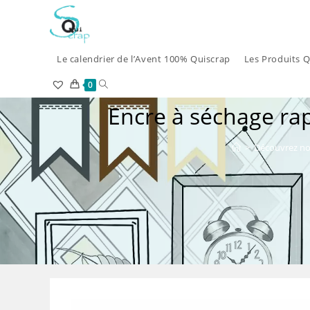
Skip
to
content
Le calendrier de l’Avent 100% Quiscrap
Les Produits Q
Toggle
0
Encre à séchage ra
website
search
>
Découvrez no