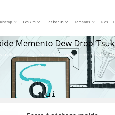
uiscrap
Les kits
Les bonus
Tampons
Dies
E
pide Memento Dew Drop ‘Tsuk
s kits de scrapbooking
>
Encre à séchage rapide Memento Dew Drop ‘Tsuki