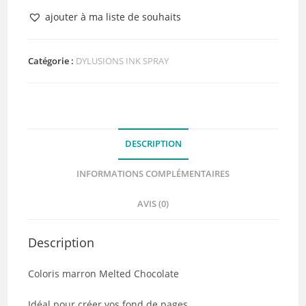
Encre
ajouter à ma liste de souhaits
en
spray
Ranger
Catégorie :
DYLUSIONS INK SPRAY
Dylusions
Melted
Chocolate
DESCRIPTION
INFORMATIONS COMPLÉMENTAIRES
AVIS (0)
Description
Coloris marron Melted Chocolate
Idéal pour créer vos fond de pages