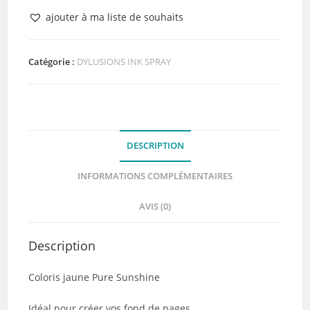
Encre
ajouter à ma liste de souhaits
en
spray
Ranger
Catégorie :
DYLUSIONS INK SPRAY
Dylusions
Pure
Sunshine
DESCRIPTION
INFORMATIONS COMPLÉMENTAIRES
AVIS (0)
Description
Coloris jaune Pure Sunshine
Idéal pour créer vos fond de pages