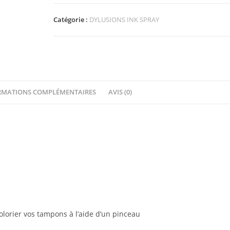
spray
Ranger
Catégorie :
DYLUSIONS INK SPRAY
Dylusions
Squeezed
Orange
RMATIONS COMPLÉMENTAIRES
AVIS (0)
olorier vos tampons à l’aide d’un pinceau