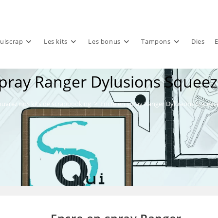
uiscrap
Les kits
Les bonus
Tampons
Dies
E
spray Ranger Dylusions Squee
uvrez nos kits de scrapbooking
>
Encre en spray Ranger Dylusions Squee