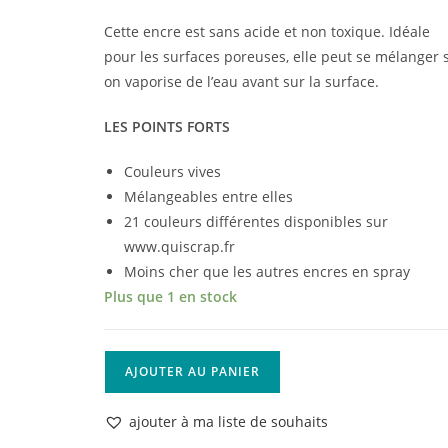
Cette encre est sans acide et non toxique. Idéale
pour les surfaces poreuses, elle peut se mélanger s
on vaporise de l’eau avant sur la surface.
LES POINTS FORTS
Couleurs vives
Mélangeables entre elles
21 couleurs différentes disponibles sur
www.quiscrap.fr
Moins cher que les autres encres en spray
Plus que 1 en stock
quantité
AJOUTER AU PANIER
de
Encre
ajouter à ma liste de souhaits
en