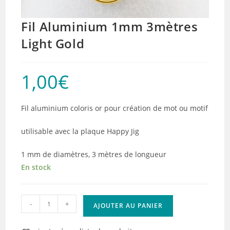
Fil Aluminium 1mm 3mètres
Light Gold
1,00
€
Fil aluminium coloris or pour création de mot ou motif
utilisable avec la plaque Happy Jig
1 mm de diamètres, 3 mètres de longueur
En stock
quantité
-
+
AJOUTER AU PANIER
de
Fil