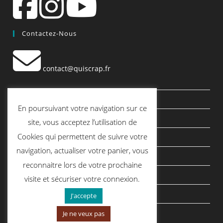
Contactez-Nous
contact@quiscrap.fr
Les Fiches Techniques et les Tutos
En poursuivant votre navigation sur ce
Le Blog
site, vous acceptez l’utilisation de
Cookies qui permettent de suivre votre
Conditions générales de vente
navigation, actualiser votre panier, vous
Mentions légales
reconnaitre lors de votre prochaine
Politique de confidentialité
visite et sécuriser votre connexion.
politique de cookies
J'accepte
Je ne veux pas