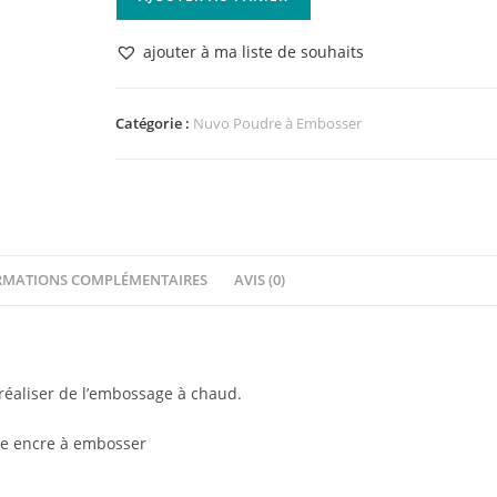
de
Nuvo
ajouter à ma liste de souhaits
Poudre
à
Embosser
Catégorie :
Nuvo Poudre à Embosser
Glitter
Silver
Moonlight
RMATIONS COMPLÉMENTAIRES
AVIS (0)
éaliser de l’embossage à chaud.
’une encre à embosser