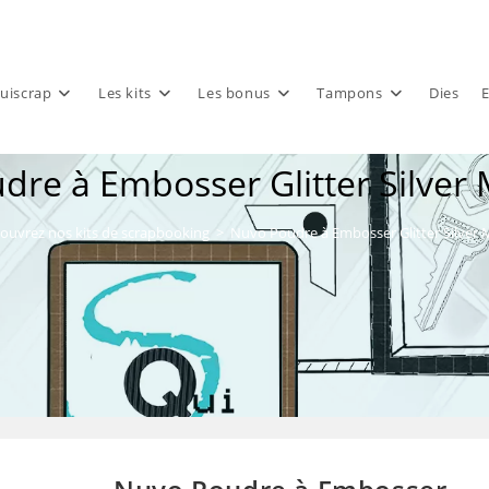
uiscrap
Les kits
Les bonus
Tampons
Dies
E
re à Embosser Glitter Silver
ouvrez nos kits de scrapbooking
>
Nuvo Poudre à Embosser Glitter Silver 