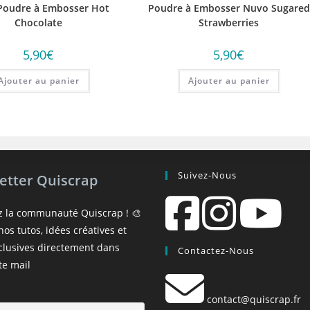
Poudre à Embosser Hot
Poudre à Embosser Nuvo Sugared
Chocolate
Strawberries
5,90
€
5,90
€
Ajouter au panier
Ajouter au panier
Suivez-Nous
etter Quiscrap
z la communauté Quiscrap ! 🎨
os tutos, idées créatives et
xclusives directement dans
Contactez-Nous
te mail
contact@quiscrap.fr